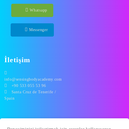
Whatsapp
Messenger
İletişim
info@sensingbodyacademy.com
+90 533 055 53 96
Santa Cruz de Tenerife /
Spain
Bizi Takip Edin