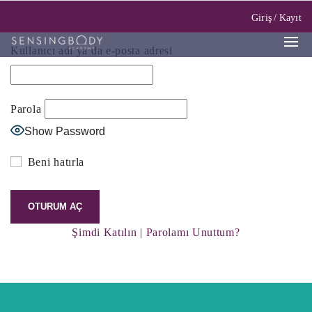
Giriş
/
Kayıt
Kullanıcı adı ya da e-posta adresi
Parola
Show Password
Beni hatırla
Şimdi Katılın
|
Parolamı Unuttum?