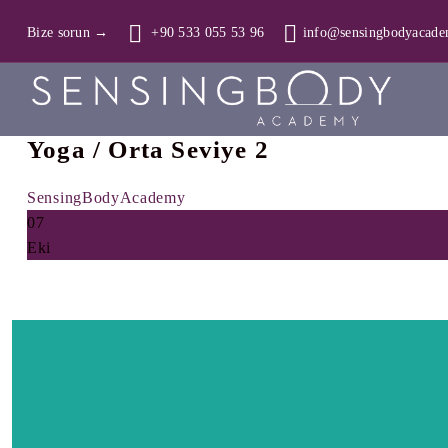
Bize sorun
→
+90 533 055 53 96
info@sensingbodyacad
Yoga / Orta Seviye 2
SensingBodyAcademy
07
Eki