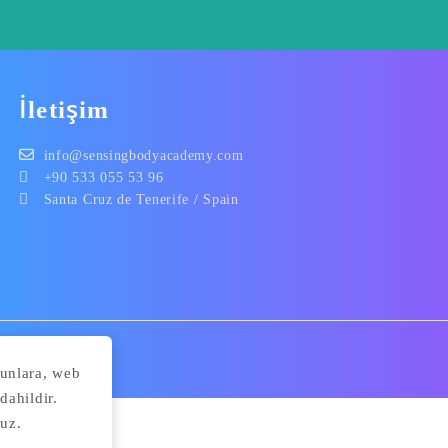
İletişim
info@sensingbodyacademy.com
+90 533 055 53 96
Santa Cruz de Tenerife / Spain
Bunlara, web
dahildir.
uz.