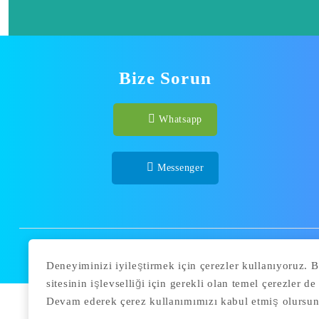
Bize Sorun
Whatsapp
Messenger
Deneyiminizi iyileştirmek için çerezler kullanıyoruz. 
sitesinin işlevselliği için gerekli olan temel çerezler de 
Devam ederek çerez kullanımımızı kabul etmiş olursun