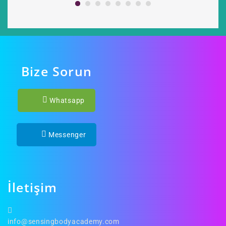
Bize Sorun
Whatsapp
Messenger
İletişim
info@sensingbodyacademy.com