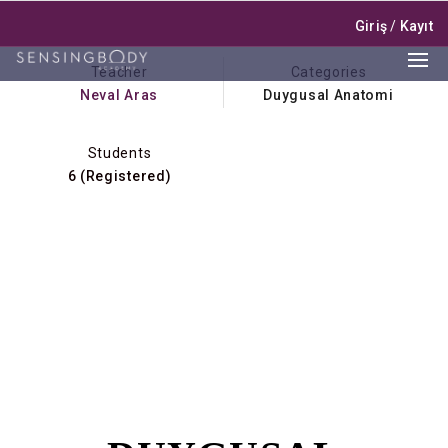
Giriş
/
Kayıt
Teacher
Categories
Neval Aras
Duygusal Anatomi
Students
6 (Registered)